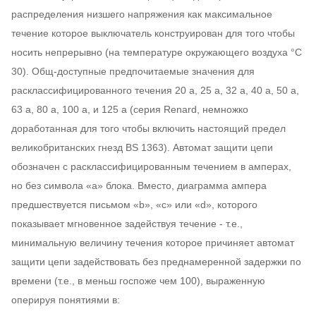
Степень предохранения
IP20
распределения низшего напряжения как максимальное
течение которое выключатель конструирован для того чтобы
носить непрерывно (на температуре окружающего воздуха °C
30). Общ-доступные предпочитаемые значения для
расклассифицированного течения 20 a, 25 a, 32 a, 40 a, 50 a,
63 a, 80 a, 100 a, и 125 a (серия Renard, немножко
доработанная для того чтобы включить настоящий предел
великобританских гнезд BS 1363). Автомат защити цепи
обозначен с расклассифицированным течением в амперах,
но без символа «a» блока. Вместо, диаграмма ампера
предшествуется письмом «b», «c» или «d», которого
показывает мгновенное задействуя течение - т.е.,
минимальную величину течения которое причиняет автомат
защити цепи задействовать без преднамеренной задержки по
времени (т.е., в меньш госпоже чем 100), выраженную
оперируя понятиями в: