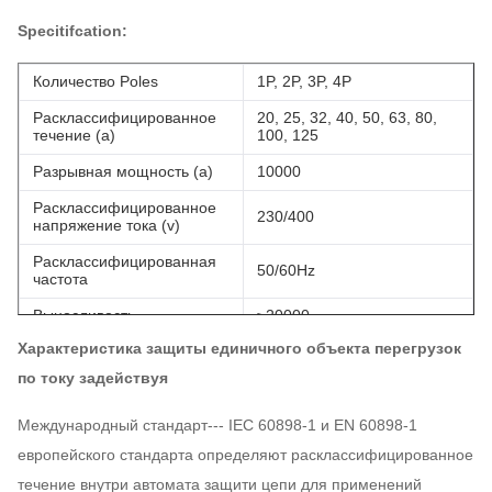
Specitifcation:
Количество Poles
1P, 2P, 3P, 4P
Расклассифицированное
20, 25, 32, 40, 50, 63, 80,
течение (a)
100, 125
Разрывная мощность (a)
10000
Расклассифицированное
230/400
напряжение тока (v)
Расклассифицированная
50/60Hz
частота
Выносливость
≥20000
Характеристика защиты единичного объекта перегрузок
Температура
-5°C~+40°C
обстоятельства
по току задействуя
отсутствие меньш чем 6000
Электрическая жизнь
деятельностей
Международный стандарт--- IEC 60898-1 и EN 60898-1
европейского стандарта определяют расклассифицированное
(O-C) отсутствие меньш
Механически жизнь
чем 20000 деятельностей
течение внутри автомата защити цепи для применений