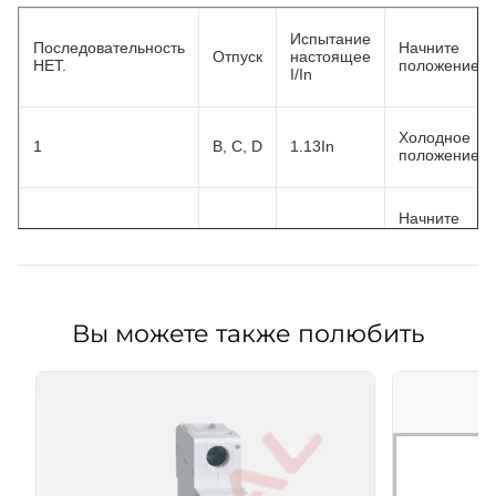
Испытание
Последовательность
Начните
Отпуск
настоящее
НЕТ.
положение
I/In
Холодное
1
B, C, D
1.13In
положение
Начните
прямо
после
2
B, C, D
1.45In
серийное
НЕТ.
1
испытание
Вы можете также полюбить
Холодное
3
B, C, D
2.55In
положение
B
3In
Холодное
4
C
5In
положение