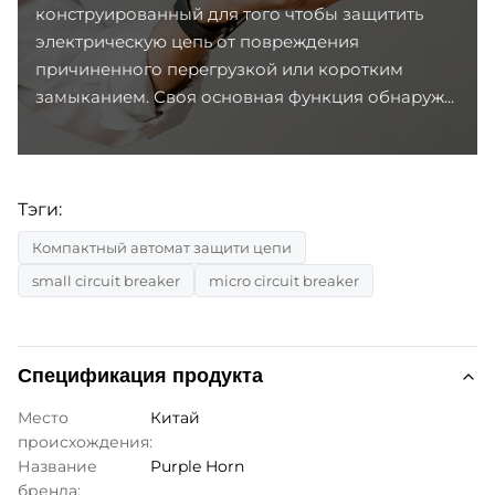
конструированный для того чтобы защитить
электрическую цепь от повреждения
причиненного перегрузкой или коротким
замыканием. Своя основная функция обнаруж...
Тэги:
Компактный автомат защити цепи
small circuit breaker
micro circuit breaker
Спецификация продукта
Место
Китай
происхождения:
Название
Purple Horn
бренда: