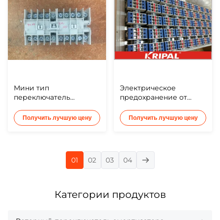
Мини тип
Электрическое
переключатель
предохранение от
контактора АК
мотора контактора АК
компрессора воздуха
3П 600В/механический
Получить лучшую цену
Получить лучшую цену
электрически
блокируя контактор
контролируемый
01
02
03
04
Категории продуктов