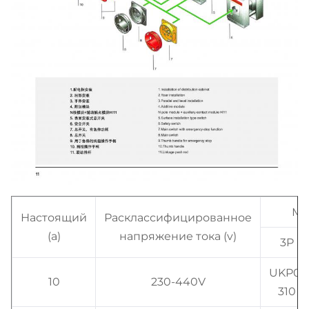
Мо
Настоящий
Расклассифицированное
(a)
напряжение тока (v)
3P
UKP0-
10
230-440V
310