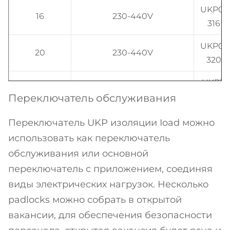
UKP0-
16
230-440V
316
UKP0-
20
230-440V
320
UKP1-
20
230-440V
320
Переключатель обслуживания
UKP1-
Переключатель UKP изоляции Ioad можно
25
230-440V
325
использовать как переключатель
обслуживания или основной
UKP1-
32
230-440V
переключатель с приложением, соединяя
332
виды электрических нагрузок. Несколько
UKP3-
32
230-440V
padlocks можно собрать в открытой
332
вакансии, для обеспечения безопасности
UKP3-