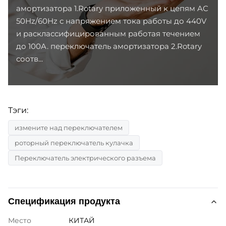
амортизатора 1.Rotary приложенный к цепям AC
50Hz/60Hz с напряжением тока работы до 440V
и расклассифицированным работая течением
до 100A. переключатель амортизатора 2.Rotary
соотв...
Тэги:
измените над переключателем
роторный переключатель кулачка
Переключатель электрического разъема
Спецификация продукта
Место
КИТАЙ