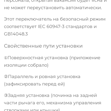
персонала, открытая вакансия будет ясна и
40
230-440V
340
не может переустановить автоматически.
UKP3-
Этот переключатель на безопасный режим
50
230-440V
350
соответствует IEC 60947-3 стандартов и
GB14048.3
UKP3-
63
230-440V
363
Свойственные пути установки
UKP5-
63
230-440V
Поверхностная установка (приложение
①
363
изоляции собрало)
UKP5-
80
230-440V
②Параллель и ровная установка
380
(зафиксировать перед ей)
UKP5-
100
230-440V
3100
③Задняя установка (починка на задней
части рычага его, механизма управления
UKP5-
125
230-440V
створками или крышки)