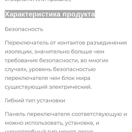
3125
Характеристика продукта
UKP5-
150
230-440V
3150
Безопасность
Переключатель от контактов разъединения
изоляции, значительно больше чем
требования безопасности, во многих
случаях, уровень безопасностью
переключателя чем блок мира
существующий электрический.
Гибкий тип установки
Панель переключателя соответствующую и
можно использовать, установка, и
низкопробный тип может легко