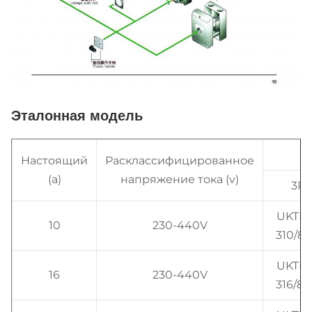
Эталонная модель
Настоящий
Расклассифицированное
(a)
напряжение тока (v)
3P
UKTN
10
230-440V
310/82
UKTN
16
230-440V
316/82