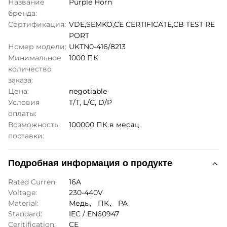
Название
Purple Horn
бренда:
Сертификация:
VDE,SEMKO,CE CERTIFICATE,CB TEST RE
PORT
Номер модели:
UKTN0-416/8213
Минимальное
1000 ПК
количество
заказа:
Цена:
negotiable
Условия
T/T, L/C, D/P
оплаты:
Возможность
100000 ПК в месяц
поставки:
Подробная информация о продукте
Rated Curren:
16A
Voltage:
230-440V
Material:
Медь、 ПК、 PA
Standard:
IEC / EN60947
Ceritification:
CE